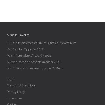
Aktuelle Projekte
FIFA Weltmeisterschaft 2026™ Digitales Stickeralbum
IBU Biathlon Tippspiel 2026
Panini AdrenalynXL™ LALIGA 2026
Sueddeutsche.de Adventskalender 2025
SRF Champions League-Tippspiel 2025/26
Legal
Terms and Conditions
Privacy Policy
Impressum
Kontakt