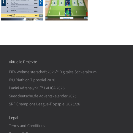
Aktuelle Projekte
FIFA Weltmeisterschaft 2026™ Digitales Stickeralbum
IBU Biathlon Tippspiel 2026
Panini AdrenalynXL™ LALIGA 2026
Sueddeutsche.de Adventskalender 2025
SRF Champions League-Tippspiel 2025/26
Legal
Terms and Conditions