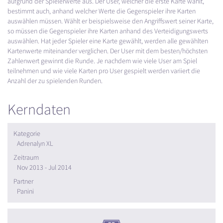
aufgrund der Spielerwerte aus. Der User, welcher die erste Karte wählt,
bestimmt auch, anhand welcher Werte die Gegenspieler ihre Karten
auswählen müssen. Wählt er beispielsweise den Angriffswert seiner Karte,
so müssen die Gegenspieler ihre Karten anhand des Verteidigungswerts
auswählen. Hat jeder Spieler eine Karte gewählt, werden alle gewählten
Kartenwerte miteinander verglichen. Der User mit dem besten/höchsten
Zahlenwert gewinnt die Runde. Je nachdem wie viele User am Spiel
teilnehmen und wie viele Karten pro User gespielt werden variiert die
Anzahl der zu spielenden Runden.
Kerndaten
Kategorie
Adrenalyn XL
Zeitraum
Nov 2013 - Jul 2014
Partner
Panini