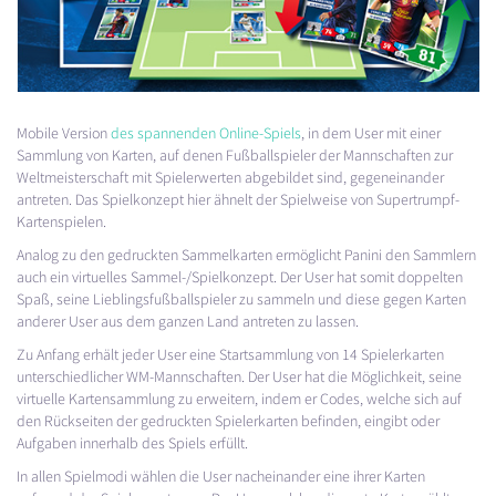
Mobile Version
des spannenden Online-Spiels
, in dem User mit einer
Sammlung von Karten, auf denen Fußballspieler der Mannschaften zur
Weltmeisterschaft mit Spielerwerten abgebildet sind, gegeneinander
antreten. Das Spielkonzept hier ähnelt der Spielweise von Supertrumpf-
Kartenspielen.
Analog zu den gedruckten Sammelkarten ermöglicht Panini den Sammlern
auch ein virtuelles Sammel-/Spielkonzept. Der User hat somit doppelten
Spaß, seine Lieblingsfußballspieler zu sammeln und diese gegen Karten
anderer User aus dem ganzen Land antreten zu lassen.
Zu Anfang erhält jeder User eine Startsammlung von 14 Spielerkarten
unterschiedlicher WM-Mannschaften. Der User hat die Möglichkeit, seine
virtuelle Kartensammlung zu erweitern, indem er Codes, welche sich auf
den Rückseiten der gedruckten Spielerkarten befinden, eingibt oder
Aufgaben innerhalb des Spiels erfüllt.
In allen Spielmodi wählen die User nacheinander eine ihrer Karten